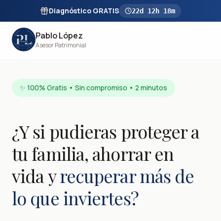
Diagnóstico GRATIS
22
d
12
h
18
m
Pablo López
Asesor Patrimonial
✨ 100% Gratis • Sin compromiso • 2 minutos
¿Y si pudieras proteger a
tu familia, ahorrar en
vida y
recuperar más de
lo que inviertes?