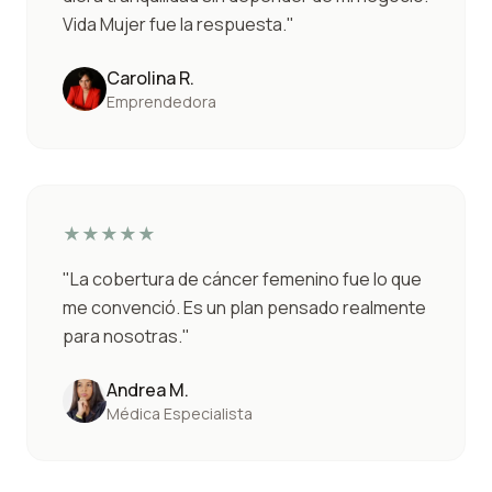
Vida Mujer fue la respuesta.
"
Carolina R.
Emprendedora
★
★
★
★
★
"
La cobertura de cáncer femenino fue lo que
me convenció. Es un plan pensado realmente
para nosotras.
"
Andrea M.
Médica Especialista