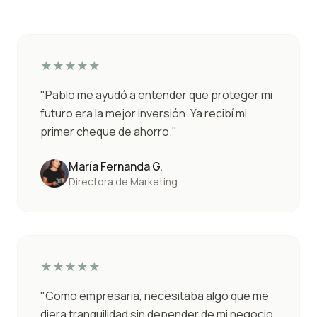
★
★
★
★
★
"
Pablo me ayudó a entender que proteger mi
futuro era la mejor inversión. Ya recibí mi
primer cheque de ahorro.
"
María Fernanda G.
Directora de Marketing
★
★
★
★
★
"
Como empresaria, necesitaba algo que me
diera tranquilidad sin depender de mi negocio.